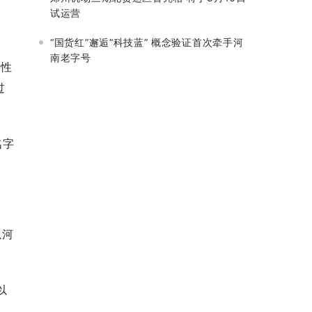
试运营
“国货红”邂逅“科技蓝” 概念验证首次牵手河
南老字号
孩性
过
名字
以河
以