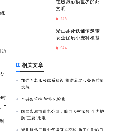
在殷墟触摸世界的商
文明
教练
946
光山县孙铁铺镇豫谦
农业优质小麦种植基
地喷洒叶面肥
944
身边
相关文章
应
加强养老服务体系建设 推进养老服务高质量
发展
小时
全链条管控 智能化检修
。”
国网永城市供电公司：助力乡村振兴 全力护
航“三夏”用电
到
郑州机场三期北货运区首亮相 将于8月16日